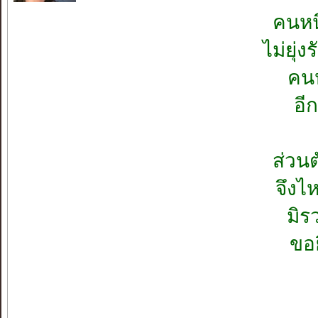
คนหน
ไม่ยุ่
คนห
อี
ส่วน
จึงไห
มิร
ขอย