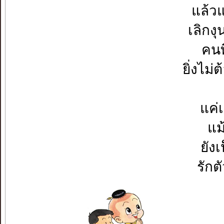
แล้ว
เลิกง
คนท
ยิ่งไม่
แค่เ
แม
ยังเ
รักต