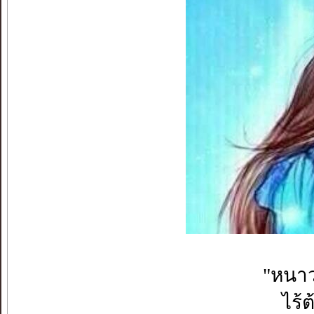
"หนาว
ไร้