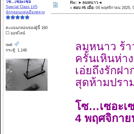
โซ...เซอะเซอ
Re: ►ลมหนาว◄
Special Class LV5
«
ตอบ #6 เมื่อ:
04 พฤศจิกายน 2025, 
นักกลอนแห่งเมืองหลวง
คะแนนกลอนของผู้นี้ 160
ออฟไลน์
ลมหนาว ร้าว
เพศ:
กระทู้: 1,146
ครั้นเหินห่า
เอ่ยถึงรักฝา
สุดห้ามปรา
โซ…เซอะเ
4 พฤศจิกาย