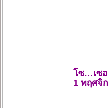
โซ…เซอ
1 พฤศจิ