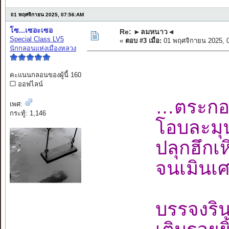
01 พฤศจิกายน 2025, 07:56:AM
โซ...เซอะเซอ
Re: ►ลมหนาว◄
Special Class LV5
«
ตอบ #3 เมื่อ:
01 พฤศจิกายน 2025, 
นักกลอนแห่งเมืองหลวง
คะแนนกลอนของผู้นี้ 160
ออฟไลน์
…ตระกองก
เพศ:
กระทู้: 1,146
โอบละมุน
ปลุกฮึกเห
จนเมินเศ
บรรจงริ