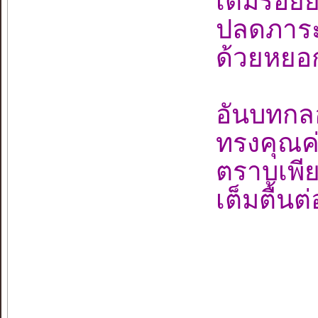
เติมรอยย
ปลดภาระร
ด้วยหยอ
อันบทกล
ทรงคุณค่
ตราบเพีย
เต็มตื้นต