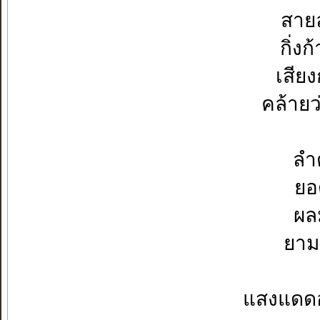
สาย
กิ่ง
เสีย
คล้ายว
ลำ
ยอ
ผล
ยาม
แสงแดด