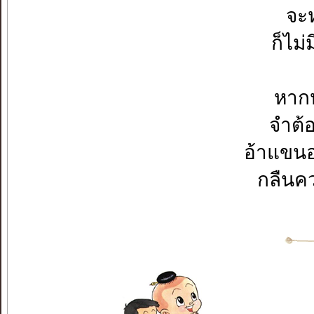
จะห
ก็ไม
หาก
จำต้
อ้าแขนอ
กลืนคว