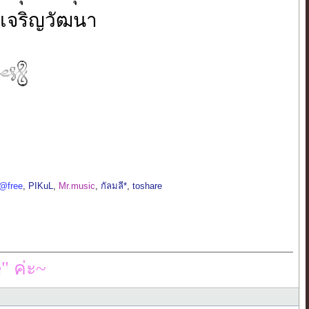
ิจเจริญวัฒนา
@free
,
PIKuL
,
Mr.music
,
กัลมลี*
,
toshare
" ค่ะ~