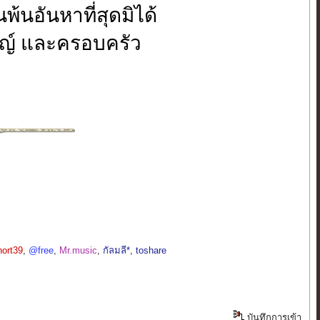
้นอันหาที่สุดมิได้
ชญ์ และครอบครัว
hort39
,
@free
,
Mr.music
,
กัลมลี*
,
toshare
บันทึกการเข้า