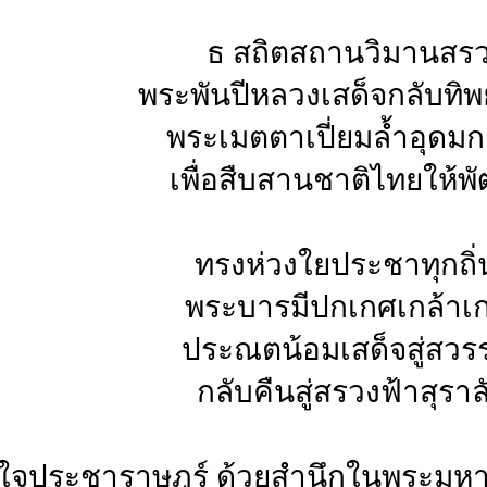
ธ สถิตสถานวิมานสร
พระพันปีหลวงเสด็จกลับทิ
พระเมตตาเปี่ยมล้ำอุดม
เพื่อสืบสานชาติไทยให้พ
ทรงห่วงใยประชาทุกถิ่น
พระบารมีปกเกศเกล้าเ
ประณตน้อมเสด็จสู่สวร
กลับคืนสู่สรวงฟ้าสุราล
ใจประชาราษฎร์ ด้วยสำนึกในพระมหาก