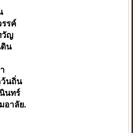
น
วรรค์
ทวัญ
นดิน
้า
้นถิ่น
นินทร์
มอาลัย.