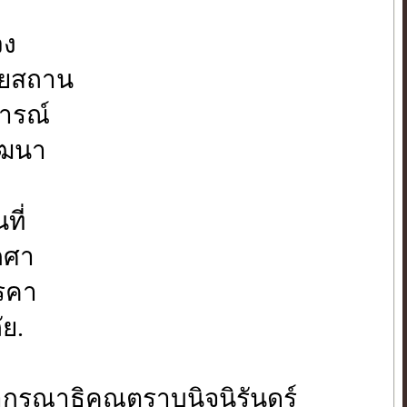
วง
พยสถาน
การณ์
ัฒนา
ที่
กศา
รคา
ัย.
รุณาธิคุณตราบนิจนิรันดร์