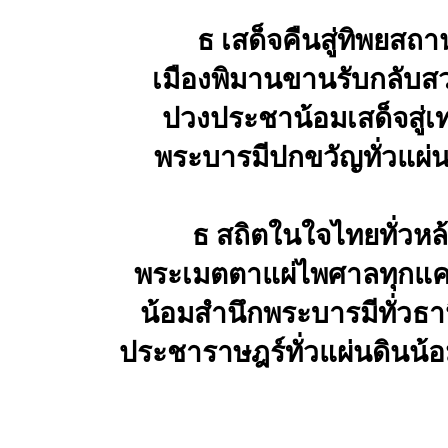
ธ เสด็จคืนสู่ทิพยสถา
เมืองพิมานขานรับกลับส
ปวงประชาน้อมเสด็จสู่เ
พระบารมีปกขวัญทั่วแผ่
ธ สถิตในใจไทยทั่วหล
พระเมตตาแผ่ไพศาลทุกแคว
น้อมสำนึกพระบารมีทั่วธา
ประชาราษฎร์ทั่วแผ่นดินน้อ