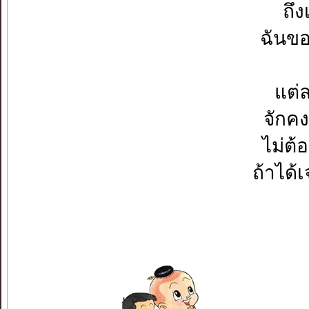
ถึง
ฉันขอแ
แต่ล
จักคง
ไม่ต
ถ้าได้เ