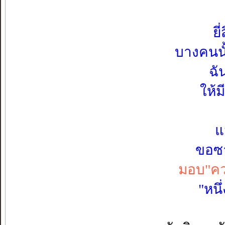
ยี
บางคนนั้
ฉั
ให้ม
แ
ขอซา
มอบ"คว
"หนึ