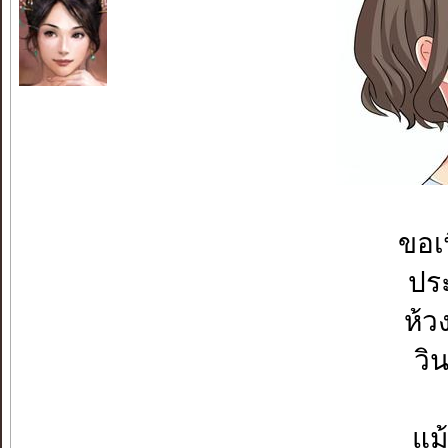
ขอเพ
ประ
ห้ว
วิ
แม้