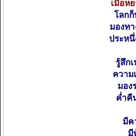
เมื่อห
โลกก็
มองทาง
ประหนึ
รู้สึ
ความเ
มองร
ค่ำคื
มีค
มี