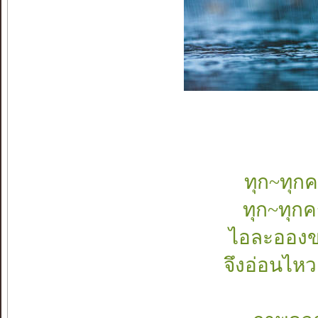
ทุก~ทุกค
ทุก~ทุกค
ไอละอองขอ
จึงอ่อนไห