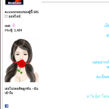
คะแนนกลอนของผู้นี้ 681
ออฟไลน์
เป
เพศ:
กระทู้: 1,424
ส
แค่อยากเป
ห
จะเป็นข
เธอไม่เคยคิดผูกพัน ~ฉัน
เข้าใจ
ʚ♡⃛ɞ
อุ็ย! โด