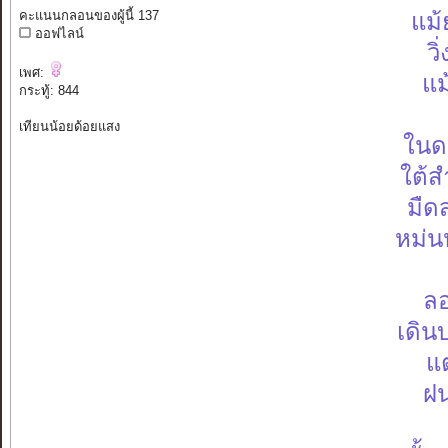
คะแนนกลอนของผู้นี้ 137
แม้
ออฟไลน์
วิ
เพศ:
แม
กระทู้: 844
เทียนน้อยด้อยแสง
ในดว
ใต้ส
มืด
หม่นห
ลอ
เดิน
แต
ฝน