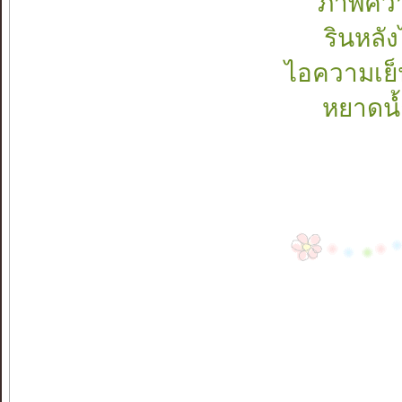
ภาพควา
รินหลั
ไอความเย็
หยาดน้ำ