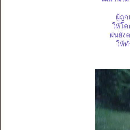
ผู้ถู
ให้โดด
ฝนยังต
ให้ท