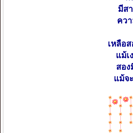
มีส
ความ
เหลือส
แม้เ
สองม
แม้จะ