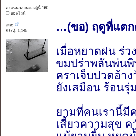
คะแนนกลอนของผู้นี้ 160
ออฟไลน์
…(ขอ) ฤดูที่แตกต
เพศ:
กระทู้: 1,145
เมื่อหยาดฝน ร่
ขมปร่าพลันพ่นพิ
คราเจ็บปวดอ้างว้
ยังเสมือน ร้อนรุ
ยามที่คนเรานี้มี
เสี้ยวความสุข คว