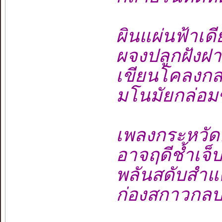
ผินแผ่นฟ้าเดีย
ผจงปลูกฝังฝาก
เขียนโคลงกล
มโนมัยกล่อมขว
เพลงกระหวัดคั
อาจฤดีช้ำเจ็บ
พลันสดับสำแด
ก่องสกาวกลบ