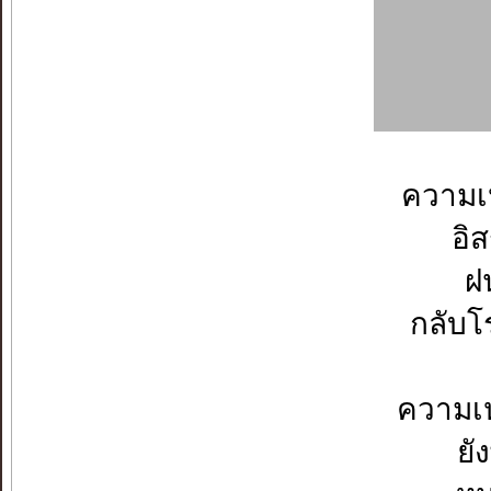
ความเ
อิ
ฝน
กลับโ
ความเ
ยั