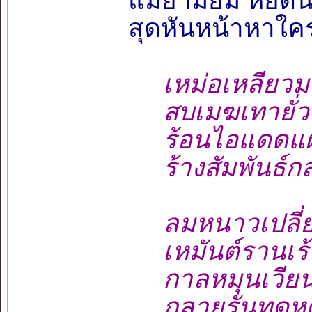
แม้ยามยิ้ม หยดน
สุดหันหน้าหาใคร
เหม่อเหลียวมอ
สบเมฆเทายั่วยิ้
ร้อนไอแดดแผ
ร้างสัมพันธ์กลั
ลมหนาวเปลี่ย
เหมันต์รานเร้ารุ
กาลหมุนเวียนเป
กลายรันทดหดหู่