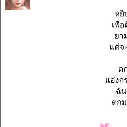
หยิ
เพื่
ยา
แต่จ
ตก
แอ่งก
ฉั
ตกมา