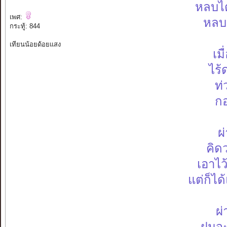
หลบได
เพศ:
หลบ
กระทู้: 844
เทียนน้อยด้อยแสง
เม
ไร้
ท่
กอ
ผ
คิดว
เอาไว
แต่ก็ได
ผ่