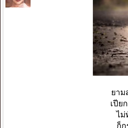
ยามส
เปีย
ไม่
ก็ก