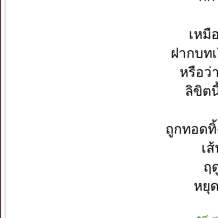
เหมื
ฝากบทเ
หรือว่
ลิขิต
ถูกทอดท
เส
ฤด
หยุ