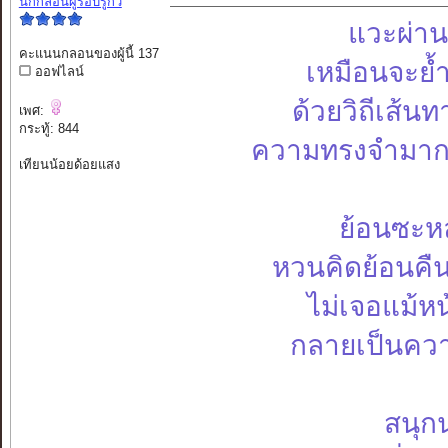
นักกลอนผู้รอบรู้กวี
แวะผ่าน
คะแนนกลอนของผู้นี้ 137
เหมือนจะย้ำ
ออฟไลน์
ด้วยวิถีเส้น
เพศ:
กระทู้: 844
ความทรงจำมากมา
เทียนน้อยด้อยแสง
ย้อนซะหล
หวนคิดย้อนคืน 
ไม่เจอแม้ห
กลายเป็นความ
สนุกน