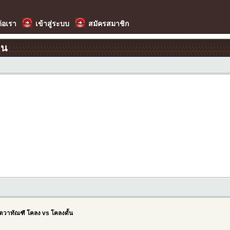
ต่อเรา
เข้าสู่ระบบ
สมัครสมาชิก
อน
ัตวาทัณฑี โคลง vs โคลงดั้น