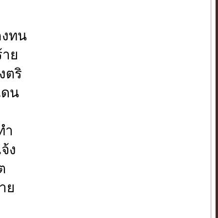
คงทน
ร้าย
งตริ
แดน
ทำ
จ้ง
ต
หาย