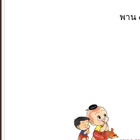
พาน ๕