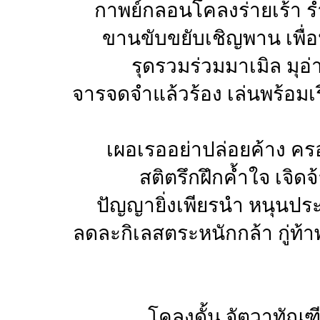
กาพย์กลอนโคลงร่ายเร้า ร่
ขานขับขยับเชิญพาน เพื่อ
รุดรวมร่วมมาเมิล มุอ่
จารจดจำแล้วร้อง เล่นพร้อมเ
เผอเรออย่าปล่อยค้าง ค
สติตรึกฝึกค้ำใจ เจิดจ
ปัญญายิ่งเพียรนำ หนุนปร
ลดละกิเลสตระหนักกล้า กู่ท้
โคลงดั้น จัตวาทัณฑ