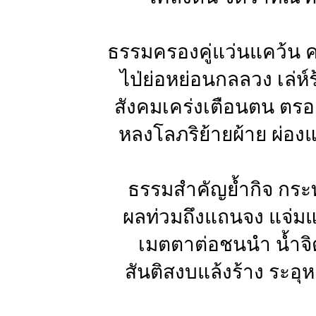
ธรรมครองคู่แว่นแคว้น 
ไป่ย่อหย่อนกลลวง เล่ห์
สังคมเคร่งเตือนตน ตรอ
หลงโลภริย้ายผ้าย ผ่อง
ธรรมสำคัญย้ำกิจ กระ
ผลท่วมถึงแถนจง แจ่มแ
เมตตาต่อชนนำ น้ำจิ
สันติสงบแล้งร้าง ระอุ