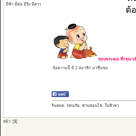
มีฟ้า มีฝน มีรุ้ง มีดาว
ต้
ขอบพระคุณ ที่กรุณาเย
ข้อความนี้ มี 2 สมาชิก มาชื่นชม
รินหยด..รสเมรัย..ซ่านชอนไช..ในชิวหา
หน้า: [
1
]