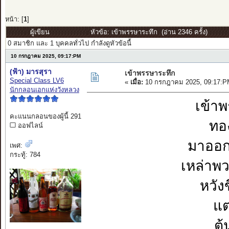
หน้า: [
1
]
ผู้เขียน
หัวข้อ: เข้าพรรษาระทึก (อ่าน 2346 ครั้ง)
0 สมาชิก และ 1 บุคคลทั่วไป กำลังดูหัวข้อนี้
10 กรกฎาคม 2025, 09:17:PM
(ฟ้า) มารสุรา
เข้าพรรษาระทึก
Special Class LV6
«
เมื่อ:
10 กรกฎาคม 2025, 09:17:P
นักกลอนเอกแห่งวังหลวง
เข้า
คะแนนกลอนของผู้นี้ 291
ทอ
ออฟไลน์
มาออก
เพศ:
กระทู้: 784
เหล่าพ
หวัง
แต
ต้