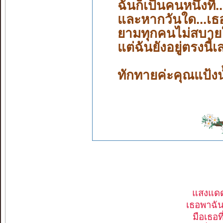
ฉันก็เป็นคนหนึ่งที่
และหากวันใด...เธอเ
ยามทุกคนไม่สบายใจ
แต่ฉันยังอยู่ตรงนี้
ทักทายค่ะคุณแป้งน
แสงแดด
เธอพาฉันข
มือเธอท