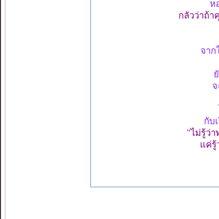
หอ
กลัวว่าถ้า
จากใค
ย
จ
กับ
"ไม่รู้ว่
แค่รู