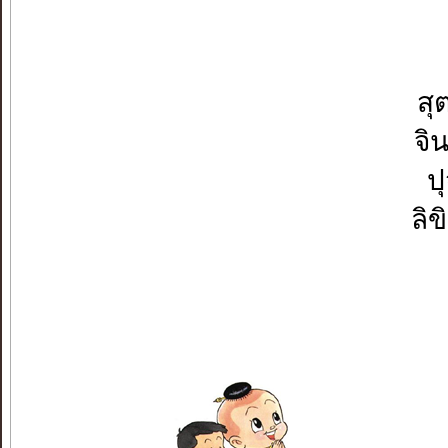
สุ
จิ
ป
ลิ