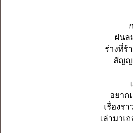
ก
ฝนลม
ร่างที่
สัญญา
อยากเห
เรื่องร
เล่ามาเถ