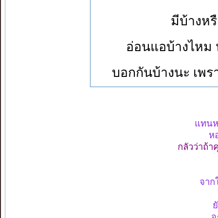
มีบ้างหร
อ่อนแอบ้างไหม
บอกกันบ้างนะ เพราะ
แทนหย
หอ
กลัวว่าถ้า
จากใค
ย
จ