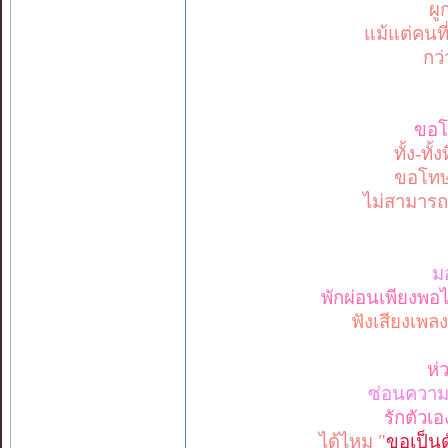
ผู
แม้แต่คนที
กว่
ขอ
ทั้ง-ทั
ขอโทษ
ไม่สามารถเ
มอ
พักผ่อนเพียงพอไห
ฟังเสียงเพล
ห่
ซ่อนความอ
รักตัวเ
ได้ไหม "
ขอเป็นด