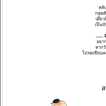
หลั
กอดตั
เดี๋ยว
เป็นบั
......
อยากใ
หากว
โปรดเขียนลงบ
ส