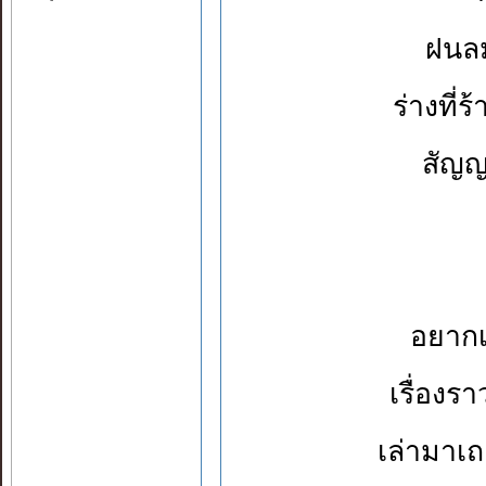
ฝนล
ร่างที
สัญญ
อยากเ
เรื่องร
เล่ามาเถ