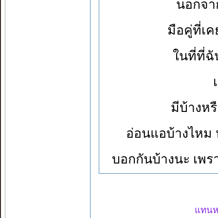
นอกจากเ
มือคู่ที่
ในที่ที่ฉ
มีบ้างหร
อ่อนแอบ้างไหม
บอกกันบ้างนะ เพราะ
แทนหย