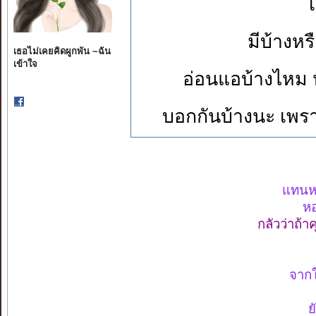
มีบ้างหร
เธอไม่เคยคิดผูกพัน ~ฉัน
เข้าใจ
อ่อนแอบ้างไหม
บอกกันบ้างนะ เพราะ
แทนหย
หอ
กลัวว่าถ้า
จากใค
ย