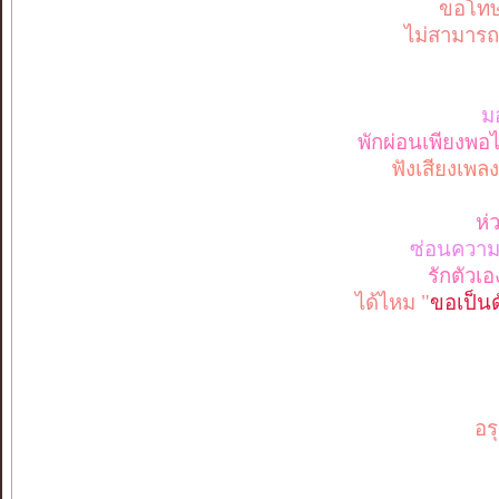
ขอโทษ
ไม่สามารถเ
มอ
พักผ่อนเพียงพอไห
ฟังเสียงเพล
ห่
ซ่อนความอ
รักตัวเ
ได้ไหม "
ขอเป็นด
อรุ