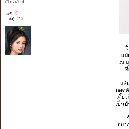
ออฟไลน์
เพศ:
กระทู้: 213
ใ
แม้
ณ ม
ท
หลั
กอดตั
เดี๋ยว
เป็นบั
......
อยากใ