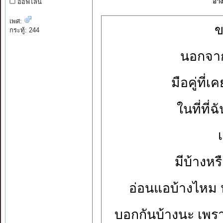
อ้า
ออฟไลน์
เพศ:
ข
กระทู้: 244
นอกจากเ
มือคู่ที่
ในที่ที่ฉ
มีบ้างหร
อ่อนแอบ้างไหม
บอกกันบ้างนะ เพราะ