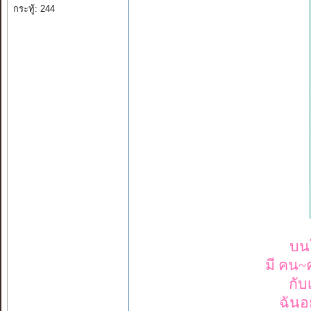
กระทู้: 244
บนโ
มี คน~คน
กับ
ฉันอย