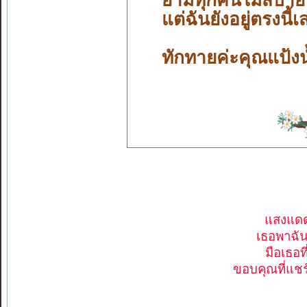
ยามทุกคนไม่สบายใจ
แต่ฉันยังอยู่ตรงนี้
ทักทายค่ะคุณแป้งน
แสงแดด
เธอพาฉันข
มือเธอท
ขอบคุณที่แชร์