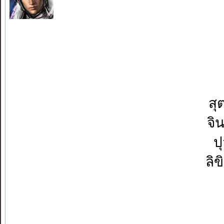
สุ
จิ
ป
ลิ