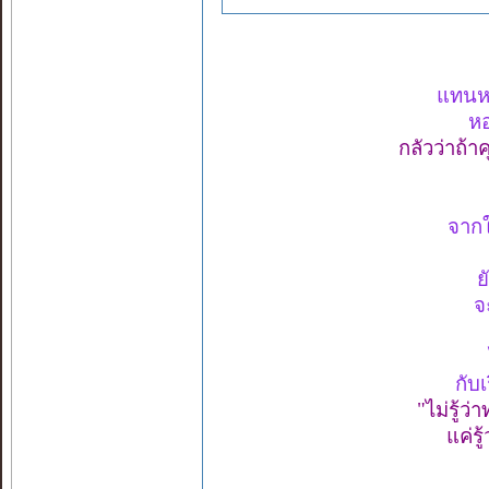
แทนหย
หอ
กลัวว่าถ้า
จากใค
ย
จ
กับ
"ไม่รู้ว่
แค่รู