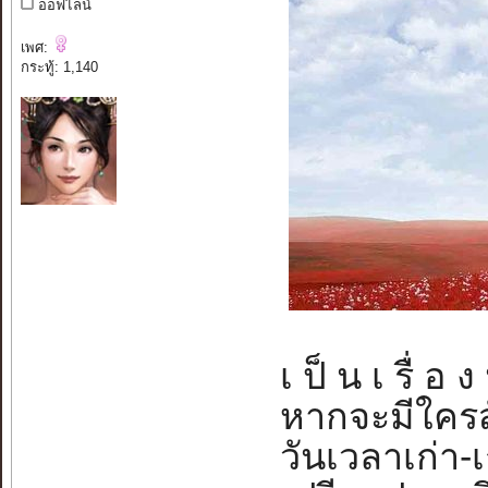
ออฟไลน์
เพศ:
กระทู้: 1,140
เ ป็ น เ รื่ อ ง
หากจะมีใครสัก
วันเวลาเก่า-เ