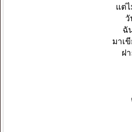
แต่ไ
ว
ฉั
มาเข
ฝาก