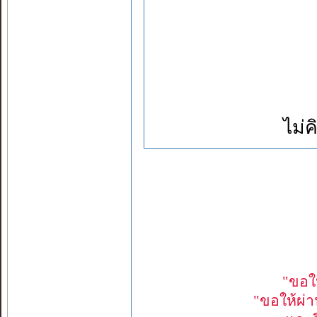
ไม่ค
"ขอใ
"ขอให้ผ่าน