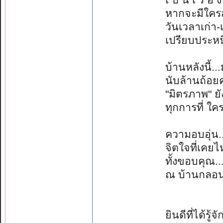
เ ป็ น เ รื่ อ 
หากจะมีใครสัก
วันเวลาเก่า-
เปรียบประหนึ่
บ้านหลังนี้
นับล้านถ้อย
"มิตรภาพ" ยั
ทุกการที่ ใค
ความอบอุ่น.
จิตใจที่เคยไห
ทั้งขอบคุณ....
ณ บ้านกลอนไท
ยินดีที่ได้ร