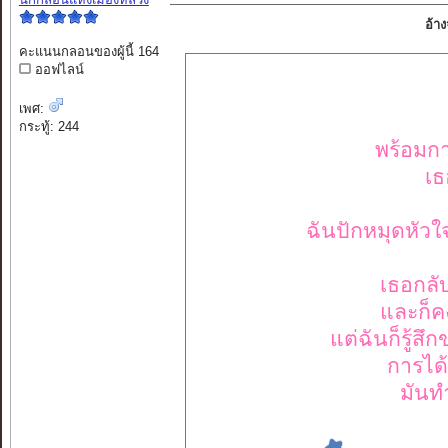
อ้า
คะแนนกลอนของผู้นี้ 164
ออฟไลน์
เพศ:
กระทู้: 244
พร้อมการ
เธ
ฉันปักหมุดหัวใจไว
เธอกลั
และก็ค
แต่ฉันก็รู้ส
การได้
มันทำ