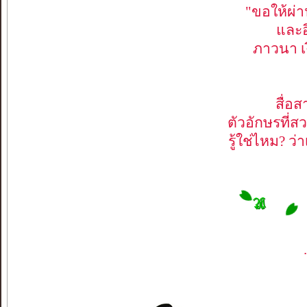
"ขอให้ผ่าน
และอ
ภาวนา เง
สื่อ
ตัวอักษรที่ส
รู้ใช่ไหม? ว