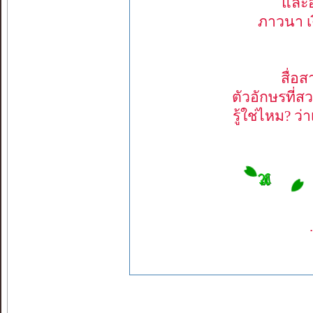
และอ
ภาวนา เง
สื่อ
ตัวอักษรที่ส
รู้ใช่ไหม? ว