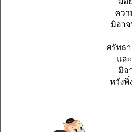
มิอ
ความ
มิอาจ
ศรัทธา
และเ
มิอา
หวังพึ