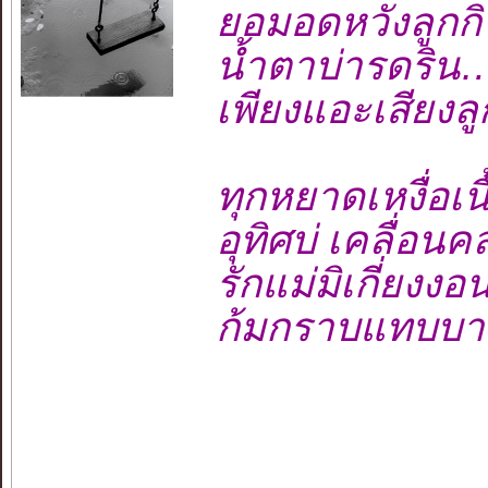
ยอมอดหวังลูก
น้ำตาบ่ารดร
เพียงแอะเสียง
ทุกหยาดเหงื่อ
อุทิศบ่ เคลื่อ
รักแม่มิเกี่ย
ก้มกราบแทบบ