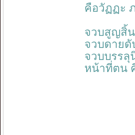
คือวัฏฏะ ภ
จวบสูญสิ
จวบดายดับ
จวบบรรลุ
หน้าที่ตน 