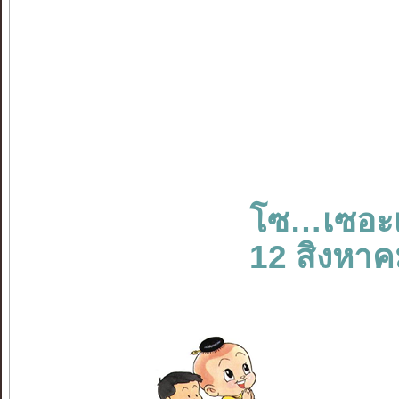
โซ…เซอะ
12 สิงหา