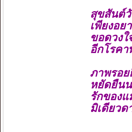
สุขสันต์วั
เพียงอยากแ
ขอดวงใจ เป
อีกโรคาพย
ภาพรอยยิ้ม
หยัดยืนนาน 
รักของแม่ 
มิเดียวดาย