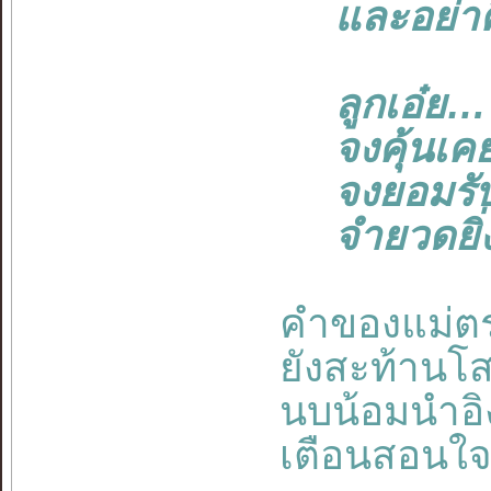
และอย่าคิด
ลูกเอ๋ย…
จงคุ้นเคยสุ
จงยอมรับช
จำยวดยิ่งย
คำของแม่ตร
ยังสะท้านโส
นบน้อมนำอ
เตือนสอนใจ