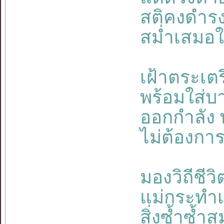
สติคงดำรงอย
สม่ำเสมอใ
เฝ้าตระเตรี
พร้อมใส่บ
ออกกำลัง
ไม่ต้องการ
มองวิถีชีว
แม่กระทำเ
สิ่งซ้ำซ้ำ