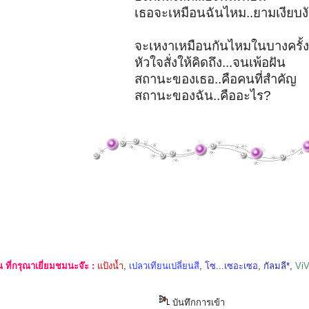
เธอจะเหมือนฉันไหม..ยามเงียบง
จะเหงาเหมือนกันไหมในบางครั้
หัวใจสั่งให้คิดถึง...จนเพ้อฝัน
สถานะของเธอ..คือคนที่สำคัญ
สถานะของฉัน..คืออะไร?
ที่กรุณาเยี่ยมชมนะจ๊ะ :
แป้งน้ำ
,
เปลวเทียนเปลี่ยนสี
,
โซ...เซอะเซอ
,
กัลมลี*
,
Vi
บันทึกการเข้า