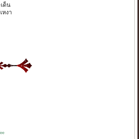
เด็น
ก้เหงา
Vee