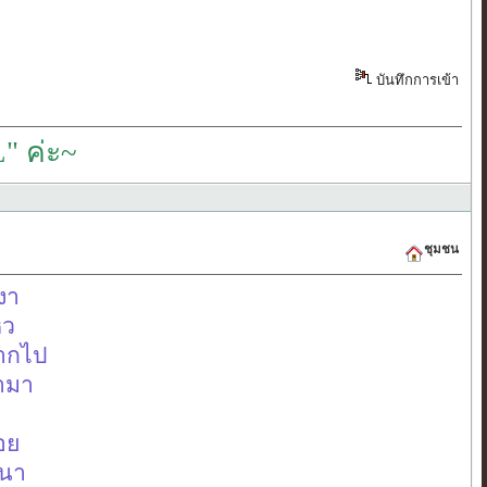
บันทึกการเข้า
" ค่ะ~
ชุมชน
หงา
หว
มากไป
้ามา
่อย
หนา