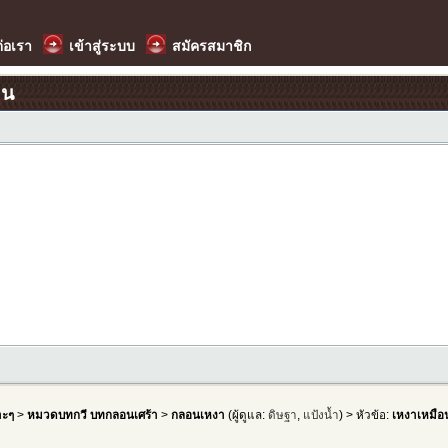
ต่อเรา
เข้าสู่ระบบ
สมัครสมาชิก
อน
าะๆ
>
หมวดบทกวี บทกลอนเศร้า
>
กลอนเหงา
(ผู้ดูแล:
ดิษฐา
,
แป้งน้ำ
) > หัวข้อ:
เหงาเหมือ