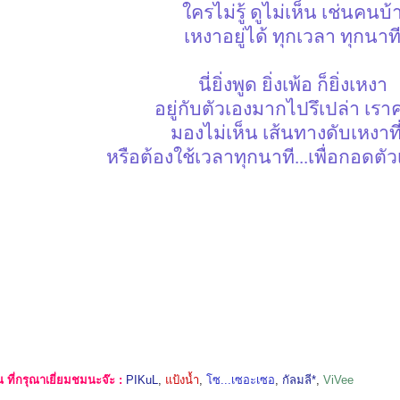
ใครไม่รู้ ดูไม่เห็น เช่นคนบ้
เหงาอยู่ได้ ทุกเวลา ทุกนาท
นี่ยิ่งพูด ยิ่งเพ้อ ก็ยิ่งเหงา
อยู่กับตัวเองมากไปรึเปล่า เราค
มองไม่เห็น เส้นทางดับเหงาที่
หรือต้องใช้เวลาทุกนาที...เพื่อกอดตั
ที่กรุณาเยี่ยมชมนะจ๊ะ :
PIKuL
,
แป้งน้ำ
,
โซ...เซอะเซอ
,
กัลมลี*
,
ViVee