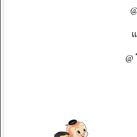
@
แ
@ 