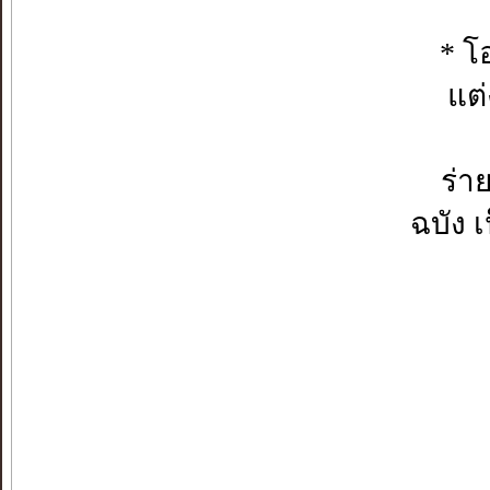
* โ
แต
ร่าย
ฉบัง เ