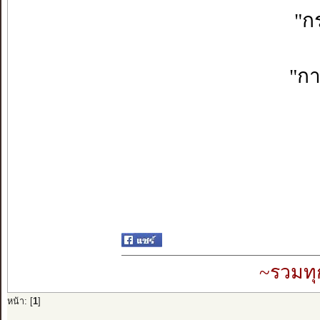
"ก
"กา
~รวมทุ
หน้า: [
1
]