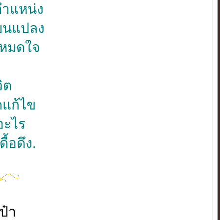
ตำแหน่ง
่ยนแปลง
บหมดใจ
ิต
ดแก้ไข
งอะไร
ื้อดึง.
ป๋า