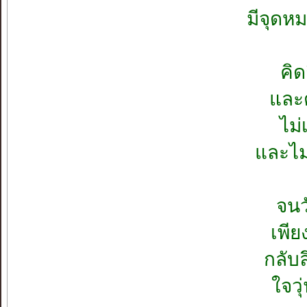
มีจุดห
คิด
และต
ไม่
และไม
จนว
เพี
กลับล
ใจวุ