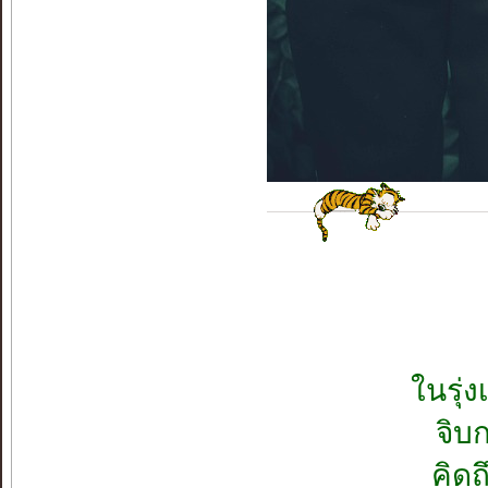
ในรุ่
จิบ
คิดถ