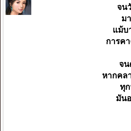
จนว
มา
แม้บา
การคา
จนต
หากคลา
ทุก
มันอ