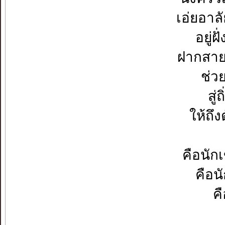
เอ่ยอาล
อยู่ฝ
ฝากสาย
ช่ว
สู
ให้ถึ
คือนัก
คือน
คื