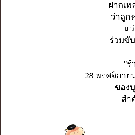
ฝากเพล
ว่าลูก
แว
ร่วมขับ
"รำ
28 พฤศจิกายน
ของบ
สำค