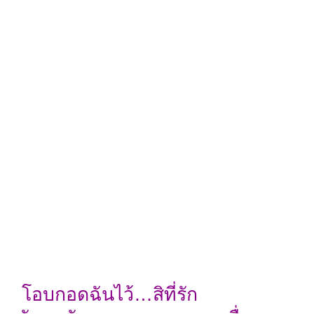
โอบกอดฉันไว้…สิที่รัก