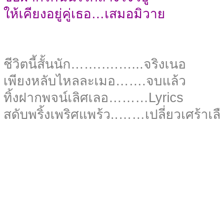
ให้เคียงอยู่คู่เธอ…เสมอมิวาย
ชีวิตนี้สั้นนัก…….….…...จริงเนอ
เพียงหลับไหลละเมอ…….จบแล้ว
ทิ้งฝากพจน์เลิศเลอ………Lyrics
สดับพริ้งเพริศแพร้ว..……เปลี่ยวเศร้าเ