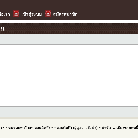
ต่อเรา
เข้าสู่ระบบ
สมัครสมาชิก
อน
าะๆ
>
หมวดบทกวี บทกลอนคิดถึง
>
กลอนคิดถึง
(ผู้ดูแล:
แป้งน้ำ
) > หัวข้อ:
…เพียงชายคนน