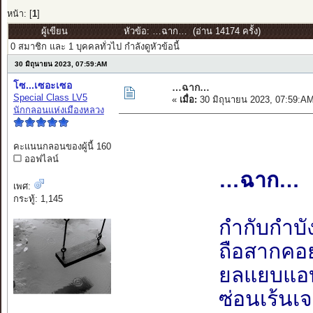
หน้า: [
1
]
ผู้เขียน
หัวข้อ: …ฉาก… (อ่าน 14174 ครั้ง)
0 สมาชิก และ 1 บุคคลทั่วไป กำลังดูหัวข้อนี้
30 มิถุนายน 2023, 07:59:AM
โซ...เซอะเซอ
…ฉาก…
Special Class LV5
«
เมื่อ:
30 มิถุนายน 2023, 07:59:A
นักกลอนแห่งเมืองหลวง
คะแนนกลอนของผู้นี้ 160
ออฟไลน์
…ฉาก…
เพศ:
กระทู้: 1,145
กำกับกำบั
ถือสากคอ
ยลแยบแอ
ซ่อนเร้นเ