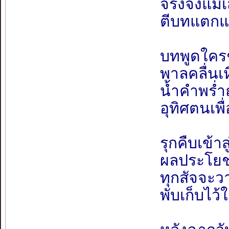
จริงจังแม้
ตีบทแตกแ
บทพูดใครช
พาลคลื่นเห
น้ำคำพร่ำถ
อุทิศตนเพ
รุกคืบเข้า
ผลประโยชน
ทุกสัจจะว
พับเก็บไว้ใ