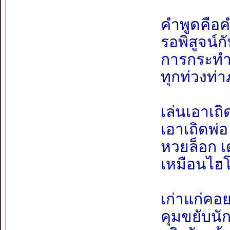
คำพูดคือค
รอพิสูจน์
การกระทำ
ทุกท่วงท่
เล่นเอาเถิ
เอาเถิดพ
หวยล็อก เ
เหมือนไฮ
เก่าแก่คอ
คุมขยับนั