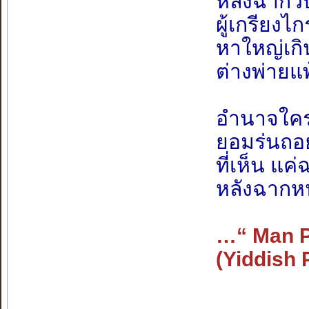
หลังฉากวั
ผู้เกรียงไ
หาใหญ่เกิ
ต่างพ่ายแ
อำนาจใคร
ยอมร่นถอ
ที่เห็น แค
หลังฉาก
…“ Man P
(Yiddish 