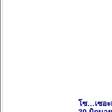
โซ…เซอะ
30 มิถุนา