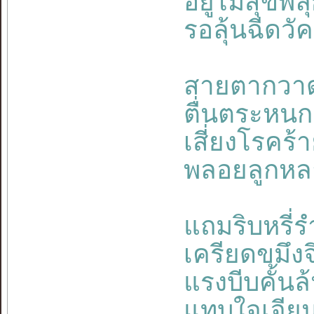
อยู่ไม่สุขพ
รอลุ้นฉีดวั
สายตากวาด
ตื่นตระหนก
เสี่ยงโรคร
พลอยลูกหล
แถมริบหรี่ร
เครียดขมึงจ
แรงบีบคั้นล้
แทบใจเจีย