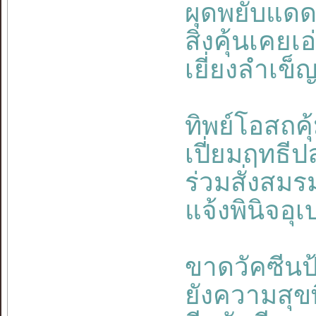
ผุดพยับแดด
สิ่งคุ้นเคยเ
เยี่ยงลำเข็
ทิพย์โอสถคุ้
เปี่ยมฤทธีปล
ร่วมสั่งสมร
แจ้งพินิจอ
ขาดวัคซีนป
ยังความสุข