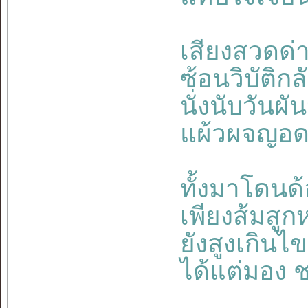
เสียงสวดด่
ซ้อนวิบัติก
นั่งนับวันผ
แผ้วผจญอดอ
ทั้งมาโดนด
เพียงส้มสู
ยังสูงเกินไ
ได้แต่มอง