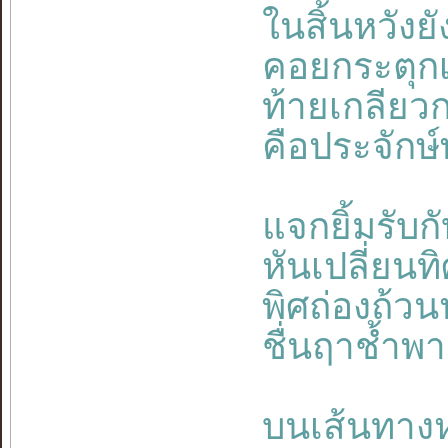
ในสิ้นหวังยัง
คอยกระตุกเ
ท้ายเกลียวก
คือประจักษ
แจกยิ้มรับกั
หันเปลี่ยนท
พิศถ่องถ้
ชื่นฤาช้ำพ
บนเส้นทาง