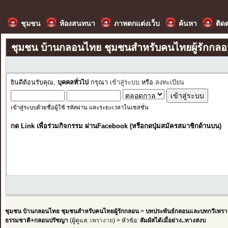
ชุมชน
ห้องสนทนา
ภาพตกแต่งเว็บ
ค้นหา
ติด
ชุมชน บ้านกลอนไทย ชุมชนสำหรับคนไทยผู้รักกล
ยินดีต้อนรับคุณ,
บุคคลทั่วไป
กรุณา
เข้าสู่ระบบ
หรือ
ลงทะเบียน
เข้าสู่ระบบด้วยชื่อผู้ใช้ รหัสผ่าน และระยะเวลาในเซสชั่น
กด Link เพื่อร่วมกิจกรรม ผ่านFacebook (หรือกดปุ่มสมัครสมาชิกด้านบน)
ชุมชน บ้านกลอนไทย ชุมชนสำหรับคนไทยผู้รักกลอน
>
บทประพันธ์กลอนและบทกวีเพรา
ธรรมชาติ+กลอนปรัชญา
(ผู้ดูแล:
เพรางาย
) > หัวข้อ:
สัมผัสได้เมื่อย่าง..ทางสงบ