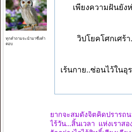
เพียงความฝัน
วิปโยคโศกเศร้า
ทุกคำถามจะนำมาซึ่งคำ
ตอบ
เร้นกาย..ซ่อนไ
ยากจะสมดังจิตคิดปรารถน
ไร้วัน...สิ้นเวลา แห่งเราสอ