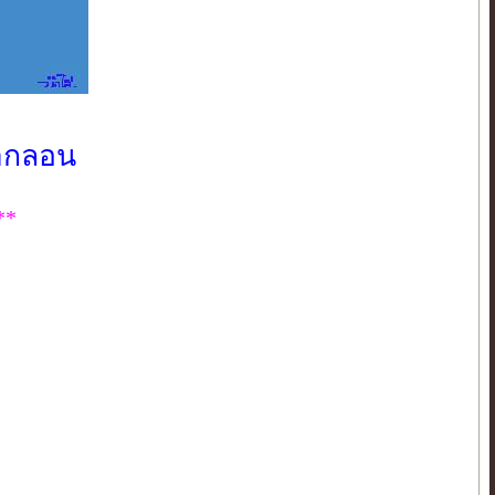
คำกลอน
**