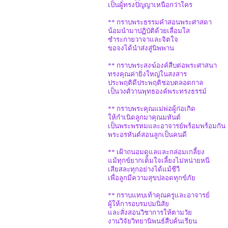
เป็นผู้ทรงปัญญาเหนือกว่าใคร
** กราบพระธรรมคำสอนพระศาสดา
น้อมนำมาปฏิบัติด้วยเลื่อมใส
ชำระกายวาจาและจิตใจ
ขอจงได้นำส่งสู่นิพพาน
** กราบพระสงฆ์องค์สืบต่อพระศาสนา
ทรงคุณค่ายิ่งใหญ่ในสงสาร
ประพฤติดีประพฤติชอบตลอดกาล
เป็นวงศ์วานพุทธองค์พระทรงธรรม์
** กราบพระคุณแม่พ่อผู้ก่อเกิด
ให้กำเนิดลูกมาคุณมหันต์
เป็นพระพรหมและอาจารย์พร้อมพร้อมกัน
พระอรหันต์สอนลูกเป็นคนดี
** เฝ้าถนอมดูแลและกล่อมเกลี้ยง
แม้ทุกข์ยากเต็มใจเลี้ยงไม่หน่ายหนี
เสียสละทุกอย่างได้แม้ชีวี
เพื่อลูกมีความสุขปลอดทุกข์ภัย
** กราบแทบเท้าคุณครูและอาจารย์
ผู้ให้การอบรมบ่มนิสัย
และสั่งสอนวิชาการให้ตามวัย
งานวิจัยวิทยานิพนธ์สืบค้นเรียน