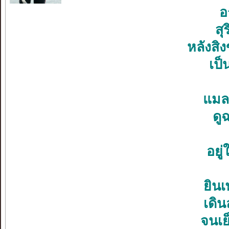
อ
สุ
หลังส
เป็
แมลง
ดู
อยู
ยินเ
เดิน
จนเย็