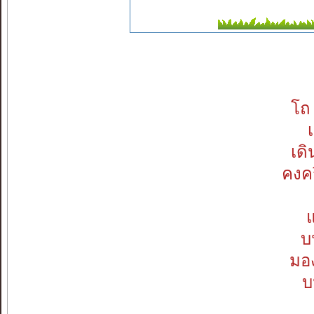
โถ
เด
คงคร
แ
บ
มอง
บ