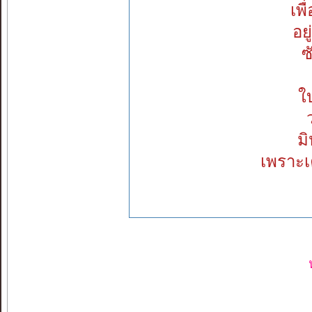
เพ
อย
ซ
ใ
ม
เพราะเ