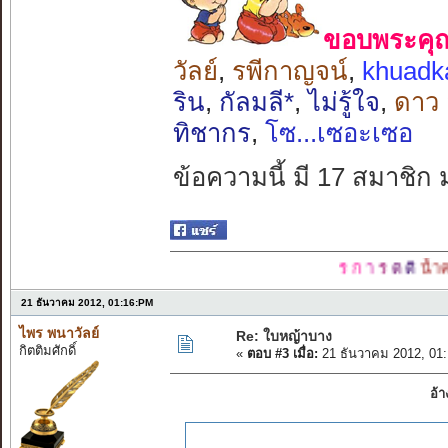
ขอบพระคุณ 
วัลย์
,
รพีกาญจน์
,
khuadk
ริน
,
กัลมลี*
,
ไม่รู้ใจ
,
ดาว
ทิชากร
,
โซ...เซอะเซอ
ข้อความนี้ มี 17 สมาชิก 
ร ก
า
ร
ต
ติ
น้ำคอยจุนหนุน
21 ธันวาคม 2012, 01:16:PM
ไพร พนาวัลย์
Re: ใบหญ้าบาง
กิตติมศักดิ์
«
ตอบ #3 เมื่อ:
21 ธันวาคม 2012, 01
อ้า