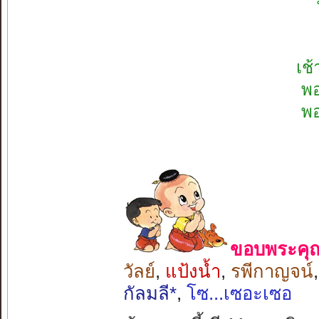
เช
พอ
พอ
ขอบพระคุณ 
วัลย์
,
แป้งน้ำ
,
รพีกาญจน์
กัลมลี*
,
โซ...เซอะเซอ