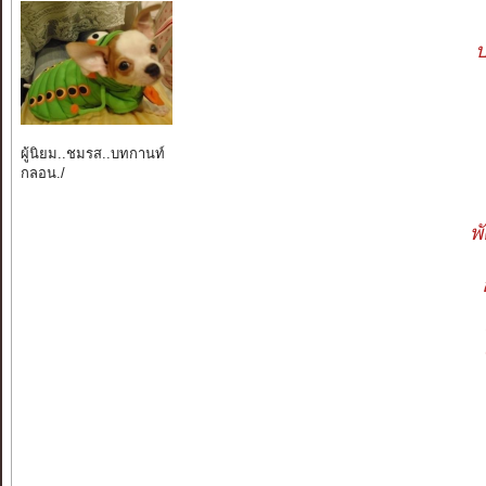
ป
ผู้นิยม..ชมรส..บทกานท์
กลอน./
พ