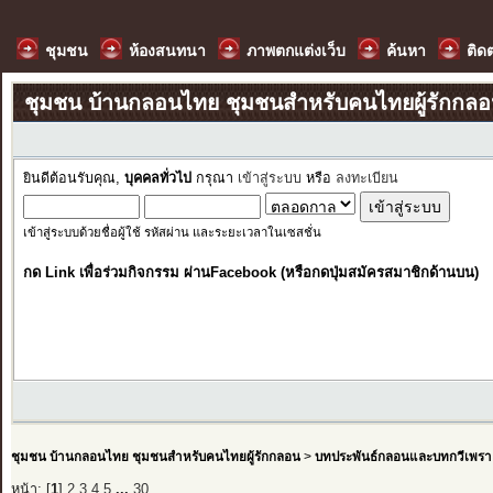
ชุมชน
ห้องสนทนา
ภาพตกแต่งเว็บ
ค้นหา
ติด
ชุมชน บ้านกลอนไทย ชุมชนสำหรับคนไทยผู้รักกล
ยินดีต้อนรับคุณ,
บุคคลทั่วไป
กรุณา
เข้าสู่ระบบ
หรือ
ลงทะเบียน
เข้าสู่ระบบด้วยชื่อผู้ใช้ รหัสผ่าน และระยะเวลาในเซสชั่น
กด Link เพื่อร่วมกิจกรรม ผ่านFacebook (หรือกดปุ่มสมัครสมาชิกด้านบน)
ชุมชน บ้านกลอนไทย ชุมชนสำหรับคนไทยผู้รักกลอน
>
บทประพันธ์กลอนและบทกวีเพรา
หน้า: [
1
]
2
3
4
5
...
30