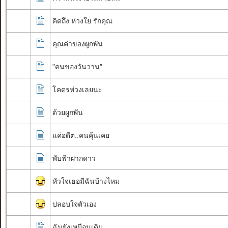
คิดถึง ห่วงใย รักคุณ
คุณค่าของผูกพัน
"คนของวันวาน"
โคตรห่วงเลยนะ
ด้วยผูกพัน
แค่อดีต..คนคุ้นเคย
พับฟ้าฝากดาว
หัวใจเธอมีฉันบ้างไหม
ปลอบใจตัวเอง
ฉันยังเหมือนเดิม