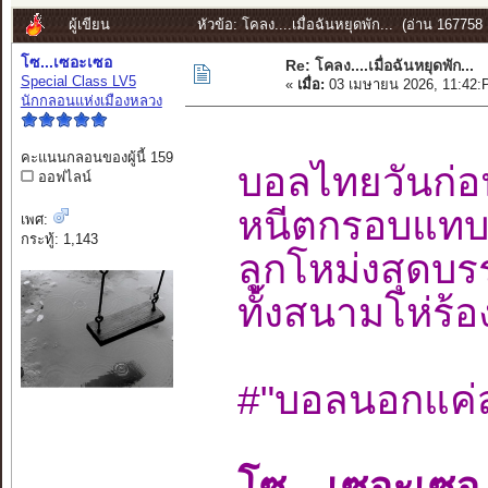
ผู้เขียน
หัวข้อ: โคลง....เมื่อฉันหยุดพัก... (อ่าน 167758 ค
โซ...เซอะเซอ
Re: โคลง....เมื่อฉันหยุดพัก...
Special Class LV5
«
เมื่อ:
03 เมษายน 2026, 11:42:
นักกลอนแห่งเมืองหลวง
คะแนนกลอนของผู้นี้ 159
บอลไทยวันก่อ
ออฟไลน์
หนีตกรอบแทบ
เพศ:
กระทู้: 1,143
ลูกโหม่งสุดบ
ทั้งสนามโห่
#"บอลนอกแค่ส
โซ…เซอะเซอ