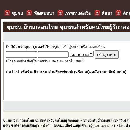
ชุมชน
ห้องสนทนา
ภาพตกแต่งเว็บ
ค้นหา
ติด
ชุมชน บ้านกลอนไทย ชุมชนสำหรับคนไทยผู้รักกล
ยินดีต้อนรับคุณ,
บุคคลทั่วไป
กรุณา
เข้าสู่ระบบ
หรือ
ลงทะเบียน
เข้าสู่ระบบด้วยชื่อผู้ใช้ รหัสผ่าน และระยะเวลาในเซสชั่น
กด Link เพื่อร่วมกิจกรรม ผ่านFacebook (หรือกดปุ่มสมัครสมาชิกด้านบน)
ชุมชน บ้านกลอนไทย ชุมชนสำหรับคนไทยผู้รักกลอน
>
บทประพันธ์กลอนและบทกวีเพรา
ธรรมชาติ+กลอนปรัชญา
> หัวข้อ:
โคลง....เมื่อฉันหยุดพัก...
(ผู้ดูแล:
เพรางาย
) >
List ค