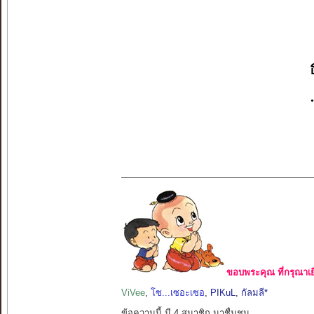
ขอบพระคุณ ที่กรุณาเย
ViVee
,
โซ...เซอะเซอ
,
PIKuL
,
กัลมลี*
ข้อความนี้ มี 4 สมาชิก มาชื่นชม