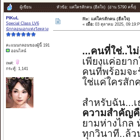
ผู้เขียน
หัวข้อ: แค่ใครสักคน (ฮีลใจ) (อ่าน 5790 ครั้ง)
PIKuL
Re: แค่ใครสักคน (ฮีลใจ)
Special Class LV6
«
เมื่อ:
03 ตุลาคม 2025, 09:19:
นักกลอนเอกแห่งวังหลวง
คะแนนกลอนของผู้นี้ 191
...คนที่ใช่..ไ
ออนไลน์
เพียงแค่อยาก
เพศ:
คนที่พร้อมจะร
กระทู้: 1,141
ใช่แค่ใครสักค
สำหรับฉัน...
ความสำคัญคือ
ยามห่างไกล ห
ทุกวินาที..ล้