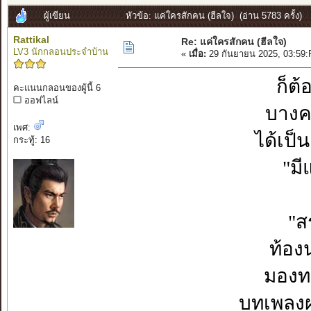
ผู้เขียน
หัวข้อ: แค่ใครสักคน (ฮีลใจ) (อ่าน 5783 ครั้ง)
Rattikal
Re: แค่ใครสักคน (ฮีลใจ)
LV3 นักกลอนประจำบ้าน
«
เมื่อ:
29 กันยายน 2025, 03:59
ก็ต้
คะแนนกลอนของผู้นี้ 6
ออฟไลน์
บางค
เพศ:
ได้เป็
กระทู้: 16
"มี
"ส
ท้อง
มองทะ
บทเพลงผ