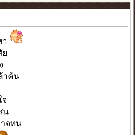
นหา
ัย
ใจ
้าค้น
ใจ
บสน
่อาจทน