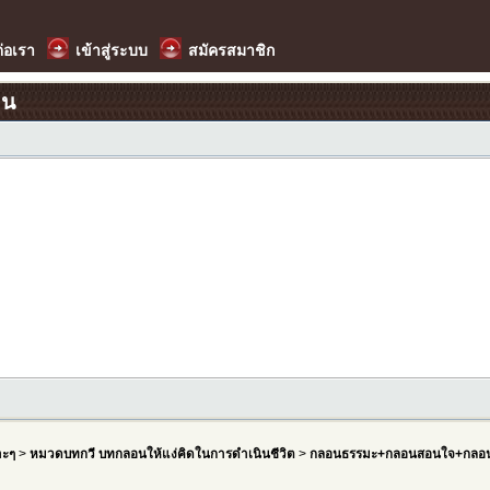
ต่อเรา
เข้าสู่ระบบ
สมัครสมาชิก
อน
าะๆ
>
หมวดบทกวี บทกลอนให้แง่คิดในการดำเนินชีวิต
>
กลอนธรรมะ+กลอนสอนใจ+กลอน