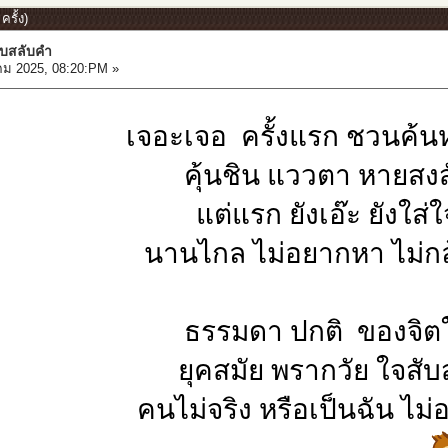
รั้ง)
ับสลับคำ
คม 2025, 08:20:PM »
เจอะเจอ ครั้งแรก ชวนค้
คุ้นชิน แววตา หายสงส
แต่แรก ยังเอ๊ะ ยังใส่
นานไกล ไม่อยากหา ไม่กล
ธรรมดา ปกติ ของจิต
ยุคสมัย พรากวัย ใจสั
คนไม่จริง หรือเป็นฉัน ไม