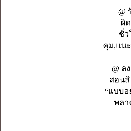
@ รั
ผิด
ชั่
คุม,แนะ
@ ลงท
สอนสิ 
“แบบอย
พลาด!