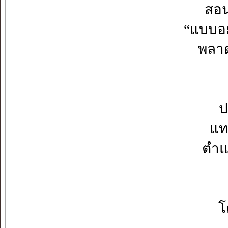
สอนส
“แบบอย่
พลาด
ป
แท
ตำแ
โ