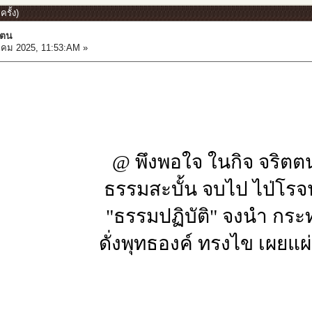
รั้ง)
ตตน
คม 2025, 11:53:AM »
@ พึงพอใจ ในกิจ จริตตน
ธรรมสะบั้น จบไป ไป่โรจ
"ธรรมปฏิบัติ" จงนำ กร
ดั่งพุทธองค์ ทรงไข เผยแ