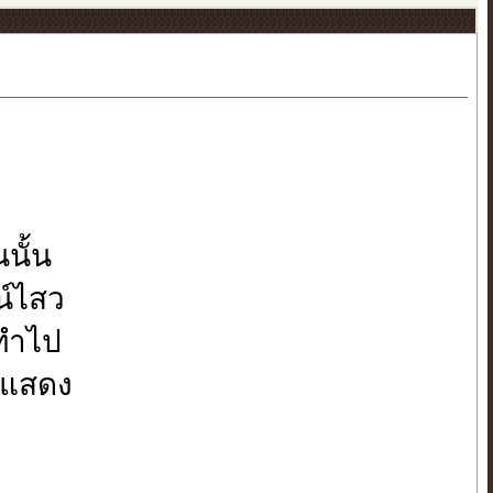
นั้น
น์ไสว
ะทำไป
ผ่แสดง