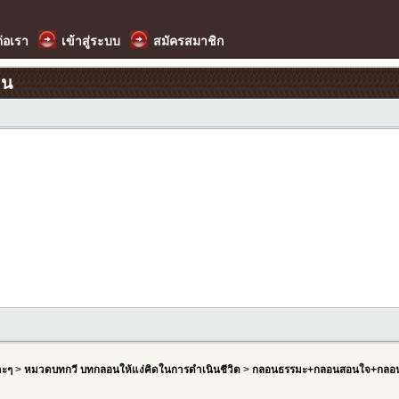
ต่อเรา
เข้าสู่ระบบ
สมัครสมาชิก
อน
าะๆ
>
หมวดบทกวี บทกลอนให้แง่คิดในการดำเนินชีวิต
>
กลอนธรรมะ+กลอนสอนใจ+กลอน