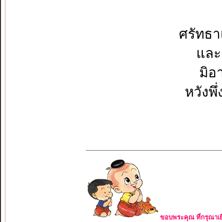
ศรัทธา
และเ
มิอา
หวังพึ
ขอบพระคุณ ที่กรุณาเย