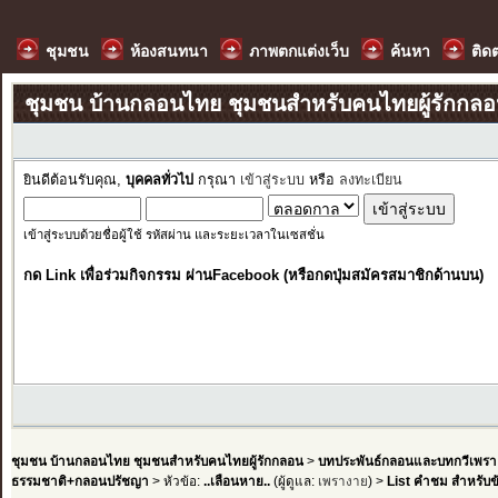
ชุมชน
ห้องสนทนา
ภาพตกแต่งเว็บ
ค้นหา
ติด
ชุมชน บ้านกลอนไทย ชุมชนสำหรับคนไทยผู้รักกล
ยินดีต้อนรับคุณ,
บุคคลทั่วไป
กรุณา
เข้าสู่ระบบ
หรือ
ลงทะเบียน
เข้าสู่ระบบด้วยชื่อผู้ใช้ รหัสผ่าน และระยะเวลาในเซสชั่น
กด Link เพื่อร่วมกิจกรรม ผ่านFacebook (หรือกดปุ่มสมัครสมาชิกด้านบน)
ชุมชน บ้านกลอนไทย ชุมชนสำหรับคนไทยผู้รักกลอน
>
บทประพันธ์กลอนและบทกวีเพรา
ธรรมชาติ+กลอนปรัชญา
> หัวข้อ:
..เลือนหาย..
(ผู้ดูแล:
เพรางาย
) >
List คำชม สำหรับข