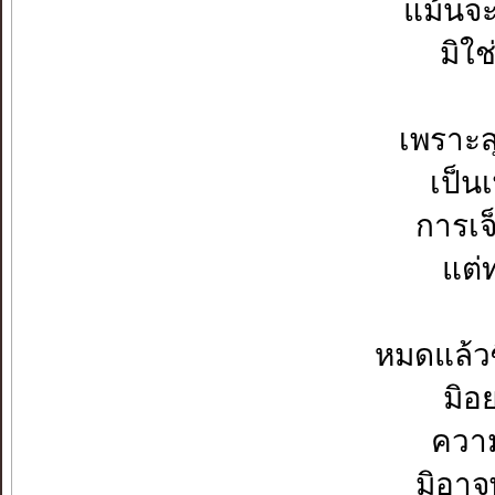
แม้นจะอ
มิใช
เพราะสุ
เป็นเ
การเจ
แต่ท
หมดแล้วซ
มิอ
ความ
มิอาจ