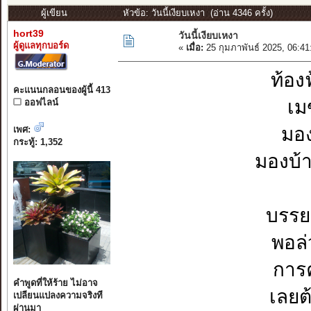
ผู้เขียน
หัวข้อ: วันนี้เงียบเหงา (อ่าน 4346 ครั้ง)
hort39
วันนี้เงียบเหงา
ผู้ดูแลทุกบอร์ด
«
เมื่อ:
25 กุมภาพันธ์ 2025, 06:4
ท้อง
คะแนนกลอนของผู้นี้ 413
เม
ออฟไลน์
มอง
เพศ:
กระทู้: 1,352
มองบ้
บรรย
พอล่
การค
คำพูดที่ให้ร้าย ไม่อาจ
เลยต
เปลียนแปลงความจริงที
ผ่านมา