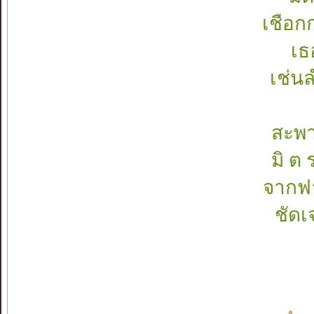
เชือก
เธ
เช่นล
สะพา
มิ ต
จากฟา
ชัดเ