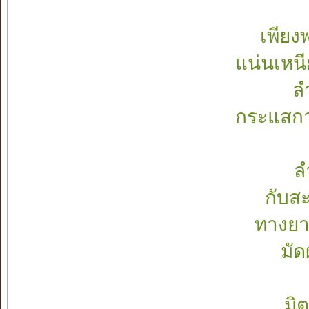
เพียงพ
แน่นเหน
ล
กระแสกาล
ล
กับส
ทางยา
มัด
มิ