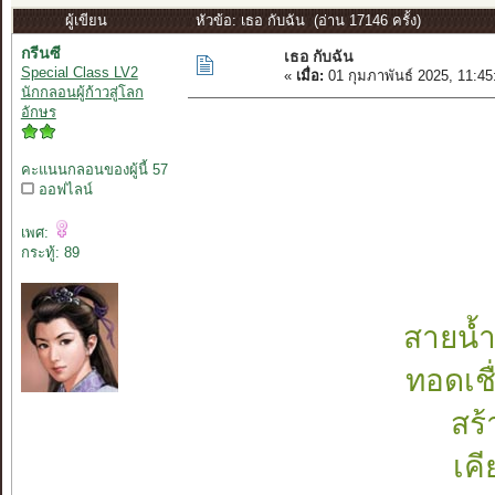
ผู้เขียน
หัวข้อ: เธอ กับฉัน (อ่าน 17146 ครั้ง)
กรีนซี
เธอ กับฉัน
Special Class LV2
«
เมื่อ:
01 กุมภาพันธ์ 2025, 11:4
นักกลอนผู้ก้าวสู่โลก
อักษร
คะแนนกลอนของผู้นี้ 57
ออฟไลน์
เพศ:
กระทู้: 89
สายน้
ทอดเช
สร้
เคี