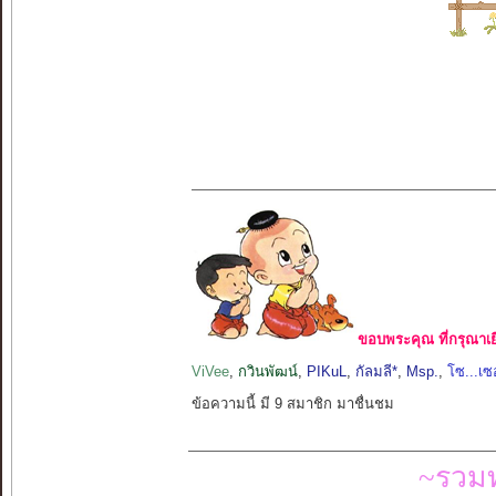
ขอบพระคุณ ที่กรุณาเย
ViVee
,
กวินพัฒน์
,
PIKuL
,
กัลมลี*
,
Msp.
,
โซ...เ
ข้อความนี้ มี 9 สมาชิก มาชื่นชม
~รวมท