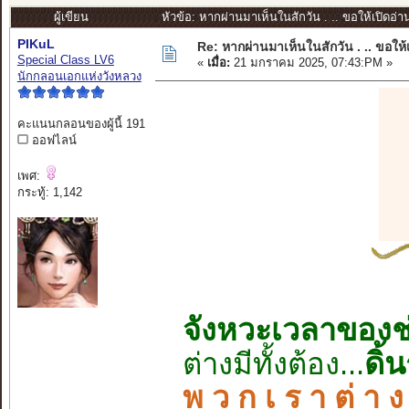
ผู้เขียน
หัวข้อ: หากผ่านมาเห็นในสักวัน . .. ขอให้เปิดอ่
PIKuL
Re: หากผ่านมาเห็นในสักวัน . .. ขอให
Special Class LV6
«
เมื่อ:
21 มกราคม 2025, 07:43:PM »
นักกลอนเอกแห่งวังหลวง
คะแนนกลอนของผู้นี้ 191
ออฟไลน์
เพศ:
กระทู้: 1,142
จังหวะเวลาของช่
ดิ้
ต่างมีทั้งต้อง...
พ ว ก เ ร า ต่ า ง