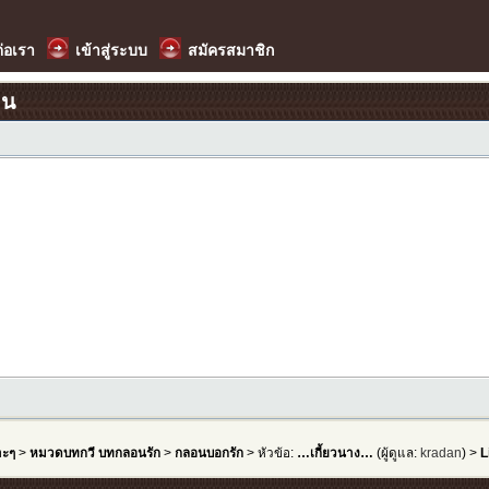
ต่อเรา
เข้าสู่ระบบ
สมัครสมาชิก
อน
าะๆ
>
หมวดบทกวี บทกลอนรัก
>
กลอนบอกรัก
> หัวข้อ:
…เกี้ยวนาง…
(ผู้ดูแล:
kradan
) >
L