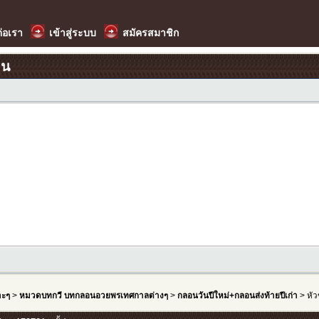
ต่อเรา
เข้าสู่ระบบ
สมัครสมาชิก
อน
าะๆ
>
หมวดบทกวี บทกลอนอวยพรเทศกาลต่างๆ
>
กลอนวันปีใหม่+กลอนส่งท้ายปีเก่า
> หัว