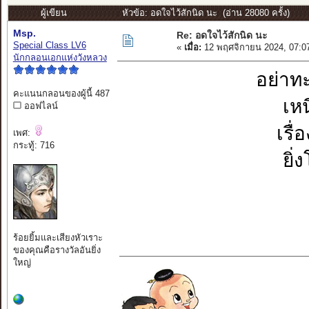
ผู้เขียน
หัวข้อ: อดใจไว้สักนิด นะ (อ่าน 28080 ครั้ง)
Msp.
Re: อดใจไว้สักนิด นะ
Special Class LV6
«
เมื่อ:
12 พฤศจิกายน 2024, 07:0
นักกลอนเอกแห่งวังหลวง
อย่าท
คะแนนกลอนของผู้นี้ 487
เหน
ออฟไลน์
เรื
เพศ:
กระทู้: 716
ยิ
ร้อยยิ้มและเสียงหัวเราะ
ของคุณคือรางวัลอันยิ่ง
ใหญ่