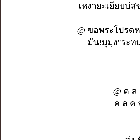
เหงายะเยียบบ่สุข
@ ขอพระโปรดหทั
มั่น!มุมุ่ง"ระท
@ ค ล 
ค ล ค ล
ส่ง