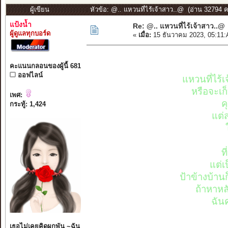
ผู้เขียน
หัวข้อ: @.. แหวนที่ไร้เจ้าสาว..@ (อ่าน 32794 คร
แป้งน้ำ
Re: @.. แหวนที่ไร้เจ้าสาว..@
ผู้ดูแลทุกบอร์ด
«
เมื่อ:
15 ธันวาคม 2023, 05:11
คะแนนกลอนของผู้นี้ 681
ออฟไลน์
แหวนที่ไร้เ
หรือจะเก็
เพศ:
ค
กระทู้: 1,424
แต่ส
ท
แต่เ
ป้าข้างบ้าน
ถ้าหาหล
ฉัน
เธอไม่เคยคิดผูกพัน ~ฉัน