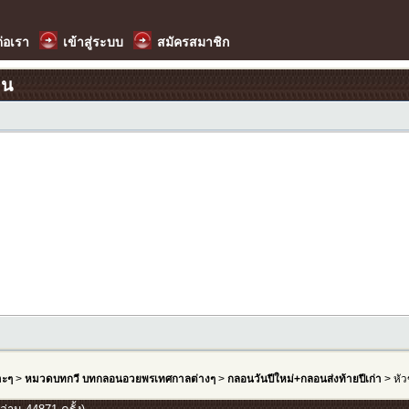
ต่อเรา
เข้าสู่ระบบ
สมัครสมาชิก
อน
าะๆ
>
หมวดบทกวี บทกลอนอวยพรเทศกาลต่างๆ
>
กลอนวันปีใหม่+กลอนส่งท้ายปีเก่า
> หัว