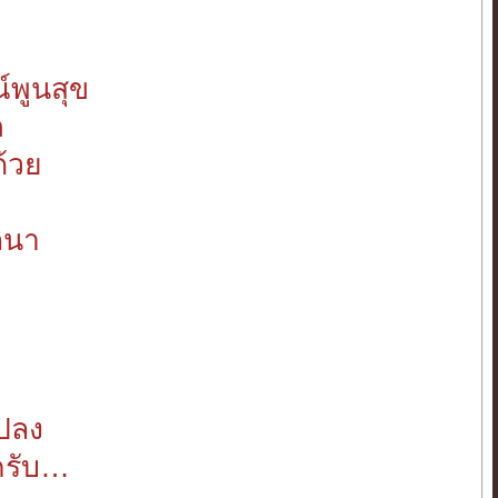
พูนสุข
ภ
ด้วย
ถนา
ส
แปลง
ตครับ…