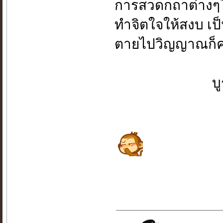
การสวดกถาต่างๆโด
ทำจิตใจให้สงบ เป
ตายไปวิญญาณก็คงไ
บูรพา