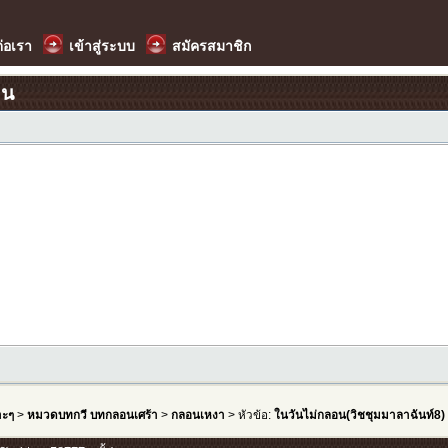
ต่อเรา
เข้าสู่ระบบ
สมัครสมาชิก
อน
าะๆ
>
หมวดบทกวี บทกลอนเศร้า
>
กลอนเหงา
> หัวข้อ:
ในวันไม่กลอน(วิชชุมมาลาฉันท์8)