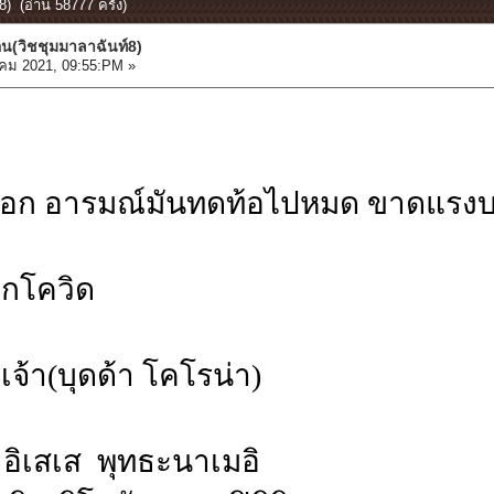
) (อ่าน 58777 ครั้ง)
อน(วิชชุมมาลาฉันท์8)
ม 2021, 09:55:PM »
ออก อารมณ์มันทดท้อไปหมด ขาดแรง
ากโควิด
จ้า(บุดด้า โคโรน่า)
 อิเสเส พุทธะนาเมอิ