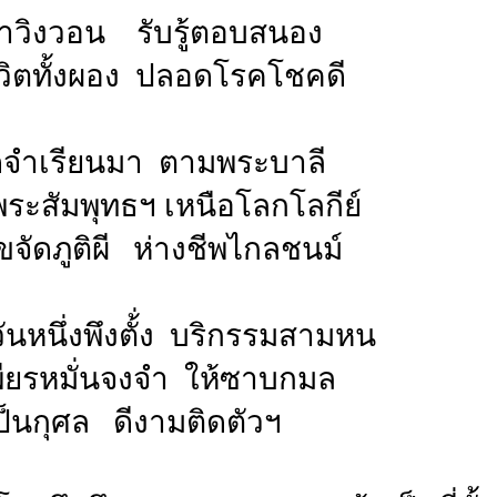
้าวิงวอน รับรู้ตอบสนอง
ชีวิตทั้งผอง ปลอดโรคโชคดี
จำเรียนมา ตามพระบาลี
พระสัมพุทธฯ เหนือโลกโลกีย์
รี ขจัดภูติผี ห่างชีพไกลชนม์
ันหนึ่งพึงตั้่ง บริกรรมสามหน
 เพียรหมั่นจงจำ ให้ซาบกมล
ป็นกุศล ดีงามติดตัวฯ