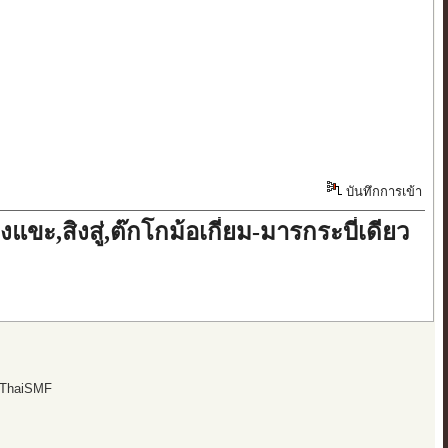
บันทึกการเข้า
ะ,สิงสู่,ต๊กโกม้อเกี่ยม-มารกระบี่เดียว
 ThaiSMF