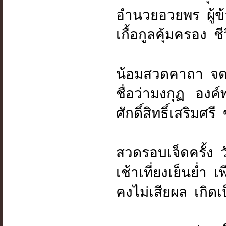
อำนวยอวยพร ผู้ข
เกื้อกูลคุ้มครอง 
น้อมสวดคาถา จด
ชื่อว่ามงกุฏ องค์
ศักดิ์สิทธิ์เสริมศ
สวดรอบเจ็ดครั้ง ว
เช้าเที่ยงเย็นย่ำ
คงไม่เสียผล เกิดเ