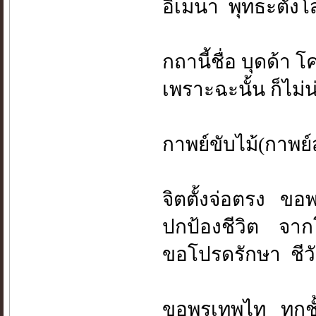
อิเมนา พุทธะตังโส
กถานี้ชื่อ บุดด้า 
เพราะฉะนั้น ก็ไม่
กาพย์ขับไม้(กาพย
จิตตั้งจ่อตรง ขอ
ปกป้องชีวิต จา
ขอโปรดรักษา ชีวั
ขอพรเทพไท ทุกชั