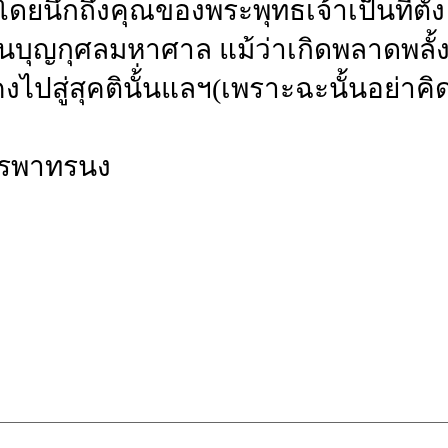
ยนึกถึงคุณของพระพุทธเจ้าเป็นที่ตั้
็นบุญกุศลมหาศาล แม้ว่าเกิดพลาดพลั้ง
ปสู่สุคตินั้่นแลฯ(เพราะฉะนั้นอย่าค
ทรนง