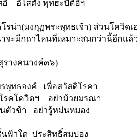
อิ อิโสตัง พุทธะปิติอิฯ
โคโรน่า(มงกุฏพระพุทธเจ้า) ส่วนโควิดเอ
น่าจะมีกถาไหนที่เหมาะสมกว่านี้อีกแล
์สุรางคนางค์๓๖)
พรพุทธองค์ เพื่อสวัสดิโรคา
กโรคโควิดฯ อย่าม้วยมรณา
นตัวข้า อย่ารู้หม่นหมอง
้นฟ้าใด ประสิทธิ์สมปอง