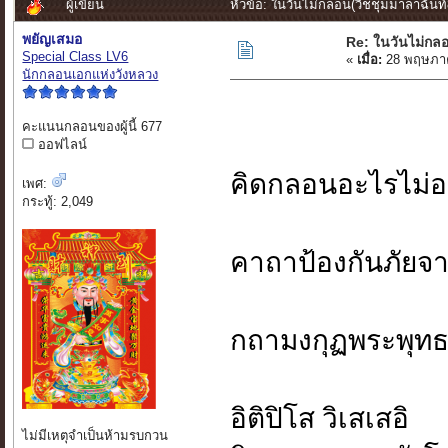
ผู้เขียน
หัวข้อ: ในวันไม่กลอน(วิชชุมมาลาฉันท์8
พยัญเสมอ
Re: ในวันไม่กล
Special Class LV6
«
เมื่อ:
28 พฤษภาค
นักกลอนเอกแห่งวังหลวง
คะแนนกลอนของผู้นี้ 677
ออฟไลน์
คิดกลอนอะไรไม่
เพศ:
กระทู้: 2,049
คาถาป้องกันภัยจ
กถามงกุฏพระพุทธเ
อิติปิโส วิเสเสอิ
ไม่มีเหตุจำเป็นห้ามรบกวน