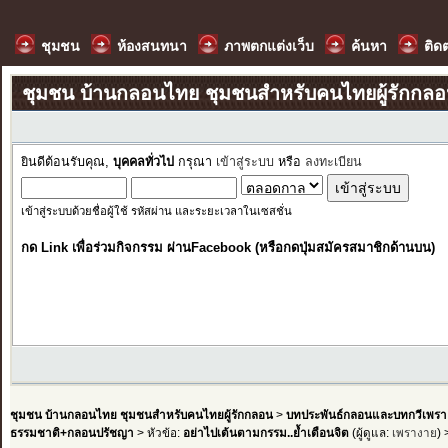
ชุมชน
ห้องสนทนา
ภาพตกแต่งเว็บ
ค้นหา
ติด
ชุมชน บ้านกลอนไทย ชุมชนสำหรับคนไทยผู้รักกล
ยินดีต้อนรับคุณ,
บุคคลทั่วไป
กรุณา
เข้าสู่ระบบ
หรือ
ลงทะเบียน
เข้าสู่ระบบด้วยชื่อผู้ใช้ รหัสผ่าน และระยะเวลาในเซสชั่น
กด Link เพื่อร่วมกิจกรรม ผ่านFacebook (หรือกดปุ่มสมัครสมาชิกด้านบน)
ชุมชน บ้านกลอนไทย ชุมชนสำหรับคนไทยผู้รักกลอน
>
บทประพันธ์กลอนและบทกวีเพรา
ธรรมชาติ+กลอนปรัชญา
> หัวข้อ:
อย่าไปเต้นตามกรรม..ย้ำเตือนจิต
(ผู้ดูแล:
เพรางาย
)