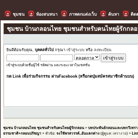
ชุมชน
ห้องสนทนา
ภาพตกแต่งเว็บ
ค้นหา
ติด
ชุมชน บ้านกลอนไทย ชุมชนสำหรับคนไทยผู้รักกล
ยินดีต้อนรับคุณ,
บุคคลทั่วไป
กรุณา
เข้าสู่ระบบ
หรือ
ลงทะเบียน
เข้าสู่ระบบด้วยชื่อผู้ใช้ รหัสผ่าน และระยะเวลาในเซสชั่น
กด Link เพื่อร่วมกิจกรรม ผ่านFacebook (หรือกดปุ่มสมัครสมาชิกด้านบน)
ชุมชน บ้านกลอนไทย ชุมชนสำหรับคนไทยผู้รักกลอน
>
บทประพันธ์กลอนและบทกวีเพรา
ธรรมชาติ+กลอนปรัชญา
> หัวข้อ:
จงใช้พรสวรรค์..อันแตกต่าง
(ผู้ดูแล:
เพรางาย
) >
Lis