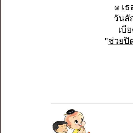
๏ เธ
วันส
เบี
"
ช่วยปิด