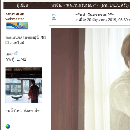
ผู้เขียน
หัวข้อ: ~"แด่..วันครบรอบ?"~ (อ่าน 14171 ครั้ง)
ระนาดเอก
~"แด่..วันครบรอบ?"~
webmaster
«
เมื่อ:
20 มิถุนายน 2019, 03:39
คะแนนกลอนของผู้นี้ 781
ออฟไลน์
เพศ:
กระทู้: 1,742
~พลิ้วไหว..ดั่งสายน้ำ~