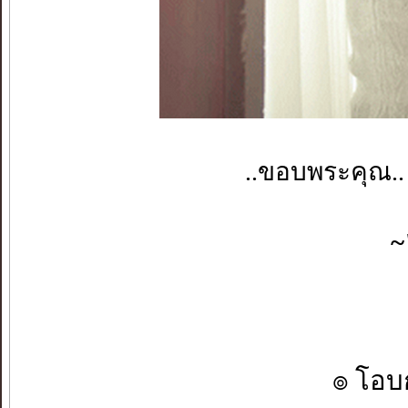
..ขอบพระคุณ..
~
๏ โอบก