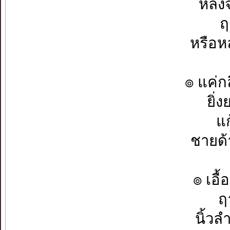
หลงจ
ฤ
หรือห
๏ แค่ก
ยิ่
แก
ชายด้
๏ เอื้
ฤ
นิ้ว