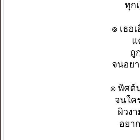
ทุกเ
๏ เธอเ
แต
ถู
จนอยา
๏ พิศต
จนใคร
ผิวงา
อยาก