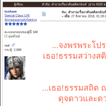
ผู้เขียน
หัวข้อ: คำถามเรื่องวสันตดิลกฉันท์ (อ่าน 9320 ครั
toshare
Re: คำถามเรื่องวสันตดิลกฉันท
Special Class LV6
«
เมื่อ:
27 สิงหาคม 2018, 01:28:
นักกลอนเอกแห่งวังหลวง
คะแนนกลอนของผู้นี้ 349
ออฟไลน์
...จงพรพระโปรดพล
เพศ:
กระทู้: 2,699
เธอ!ธรรมสว่างสติปร
...เธอ!ธรรมสถิต ณ 
ดุจดาวและดวงสุ