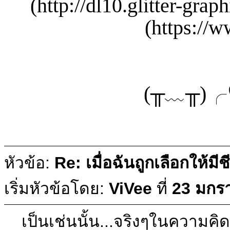
(http://dl10.glitter-gra
(https://w
(╥﹏╥)╭♡
หัวข้อ:
Re: เมื่อฉันถูกเลือกให้มีช
เริ่มหัวข้อโดย:
ViVee
ที่
23 มกร
เป็นเช่นนั้น...จริงๆในความคิ