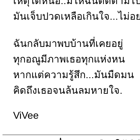
เหตุใดหนอ..มิให้ฉันติดตามไ
มันเจ็บปวดเหลือเกินใจ...ไม่
ฉันกลับมาพบบ้านที่เคยอยู่
ทุกอณูมีภาพเธอทุกแห่งหน
หากแต่ความรู้สึก...มันมืดมน
คิดถึงเธอจนล้นลมหายใจ.
ViVee