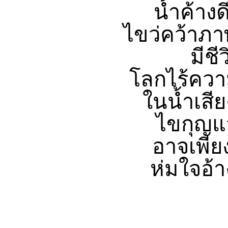
น้ำค้างด
ไขว่คว้าภา
มีชี
โลกไร้ควา
ในน้ำเสีย
ไขกุญแจ
อาจเพียง
ห่มใจอ้