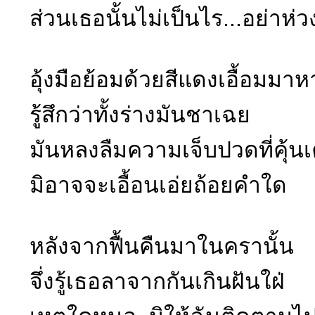
ส่วนเธอนั้นไม่เป็นไร...อย่าห่
อุ้งมือย้อมด้วยสีแดงเอื้อมมาห
รู้สึกว่าทั้งร่างมันชาเฉย
มันหลงลืมความเจ็บปวดที่คุ้น
มิอาจจะเอื้อนเอ่ยถ้อยคำใด
หลังจากฟื้นคืนมาในครานั้น
จึ่งรู้เธอลาจากกันเกินฝันใฝ่